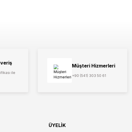
şveriş
Müşteri Hizmerleri
fikası ile
+90 (541) 303 50 61
ÜYELİK