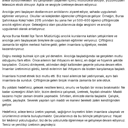
ailece sürdürmektedir. Bu çalışmaları yaparken içimiz mutlulukla doluyor; yüzümüzden
tebessüm eksik olmuyor. Aşkla ve sevgiyle üretmeye devam ediyoruz.
Arıcılığa yeni başlayan dostlarımızın arılıklarını ziyaret ediyor, sahada uygulamalı
eğitimler veriyoruz. Okullar ve kolejlerden öğrenciler çiftliğimize geliyor. Örneğin; Bursa
Şahinkaya Koleji’nden 2015 yılından bu yana her yıl 500–600 öğrenci çiftliğimizde
arıcılık eğitimi alıyor. Geleceğimiz olan çocuklarımıza doğa sevgisini ve arıcılığı
uygulamalı olarak anlatıyoruz.
Ayrıca Bursa Kestel İlçe Tarım Müdürlüğü arıcılık kurslarına katılan yetişkinlere ve
arıcılığa yeni başlayacak bireylere de uygulamalı eğitimler veriyoruz. Çiftliğimiz
zamanla bir eğitim merkezi haline geldi; gelen insanlara iş öğretiyor, meslek
kazandırıyoruz.
Doğru mesleği bulmak için çok yol denedim. Arıcılığa başladığımda ise gerçekten mutlu
olduğumu fark ettim. Önce ailemin bal ihtiyacını en temiz, en doğal ve hijyenik şekilde
karşıladım. Özümü dinleyerek, aklımdan değil kalbimden geçenle yoluma devam ettim.
İnsanlar üretimimizi gördü, kendi evlerinin bal ihtiyacını da bizden karşılamaya başladı.
İnsanlara hizmet etmek bizi mutlu etti. Biz nasıl ailemize bal yediriyorsak, aynı balı
insanlara da sunduk. Çiftliğimize gelen birçok insanla zamanla bir aile olduk.
Bu yoldaki hedefimiz; gelecek nesillere temiz, onurlu ve faydalı bir miras bırakmaktır. Ne
kadar süreceğini Allah bilir; bizim derdimiz çalışmak, üretmek, faydalı olmaktır. Maddi
kazancı hiçbir zaman öncelik yapmadık. Sıfırdan, elimizde olanla başladık. Çalıştık,
ürettik, paylaştık. Severek yapılan işin maddi ve manevi bereketi zaten kendiliğinden
geliyor.
Hedefimiz; ailece temiz üretim yapmak, sağlığının kıymetini bilen insanlara ulaşmak ve
ürünlerimizi onlarla buluşturmaktır. Çocuklarımızı da bu bilinçle yetiştiriyoruz. Hayat
bir tekâmül yolculuğudur; biz de bu yolculukta öğrenmeye ve gelişmeye devam ediyoruz.
Temiz ve yenilikçi üretimin peşindeyiz.