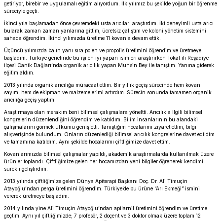
getiriyor, birebir ve uygulamalı eğitim alıyordum. İlk yılımız bu şekilde yoğun bir öğrenme
süreciyle geçti.
İkinci yıla başlamadan önce çevremdeki usta arıcıları araştırdım. İki deneyimli usta arıcı
bularak zaman zaman yanlarına gittim, ücretsiz çalıştım ve koloni yönetim sistemini
sahada öğrendim. İkinci yılımızda üretime 11 kovanla devam ettik.
Üçüncü yılımızda balın yanı sıra polen ve propolis üretimini öğrendim ve üretmeye
başladım. Türkiye genelinde bu işi en iyi yapan isimleri araştırırken Tokat ili Reşadiye
ilçesi Canik Dağları’nda organik arıcılık yapan Muhsin Bey ile tanıştım. Yanına giderek
eğitim aldım.
2013 yılında organik arıcılığa müracaat ettim. Bir yıllık geçiş sürecinde hem kovan
sayımı hem de ekipman ve malzemelerimi artırdım. Sürecin sonunda tamamen organik
arıcılığa geçiş yaptım.
Araştırmaya olan merakım beni bilimsel çalışmalara yöneltti. Arıcılıkla ilgili bilimsel
kongrelerin düzenlendiğini öğrendim ve katıldım. Bilim insanlarının bu alandaki
çalışmalarını görmek ufkumu genişletti. Tanıştığım hocalarımı ziyaret ettim, bilgi
alışverişinde bulundum. Onların düzenlediği bilimsel arıcılık kongrelerine davet edildim
ve tamamına katıldım. Aynı şekilde hocalarımı çiftliğimize davet ettim.
Kovanlarımızda bilimsel çalışmalar yapıldı, akademik araştırmalarda kullanılmak üzere
ürünler toplandı. Çiftliğimize gelen her hocamızdan yeni bilgiler öğrenerek kendimi
sürekli geliştirdim.
2013 yılında çiftliğimize gelen Dünya Apiterapi Başkanı Doç. Dr. Ali Timuçin
Atayoğlu’ndan perga üretimini öğrendim. Türkiye’de bu ürüne “Arı Ekmeği” ismini
vererek üretmeye başladım.
2014 yılında yine Ali Timuçin Atayoğlu’ndan apilarnil üretimini öğrendim ve üretime
geçtim. Aynı yıl çiftliğimizde; 7 profesör, 2 doçent ve 3 doktor olmak üzere toplam 12