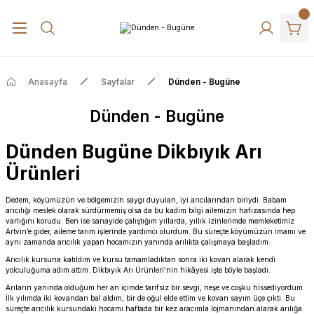
Anasayfa
Sayfalar
Dünden - Bugüne
Dünden - Bugüne
Dünden Bugüne Dikbıyık Arı
Ürünleri
Dedem, köyümüzün ve bölgemizin saygı duyulan, iyi arıcılarından biriydi. Babam
arıcılığı meslek olarak sürdürmemiş olsa da bu kadim bilgi ailemizin hafızasında hep
varlığını korudu. Ben ise sanayide çalıştığım yıllarda, yıllık izinlerimde memleketimiz
Artvin’e gider, aileme tarım işlerinde yardımcı olurdum. Bu süreçte köyümüzün imamı ve
aynı zamanda arıcılık yapan hocamızın yanında arılıkta çalışmaya başladım.
Arıcılık kursuna katıldım ve kursu tamamladıktan sonra iki kovan alarak kendi
yolculuğuma adım attım. Dikbıyık Arı Ürünleri’nin hikâyesi işte böyle başladı.
Arıların yanında olduğum her an içimde tarifsiz bir sevgi, neşe ve coşku hissediyordum.
İlk yılımda iki kovandan bal aldım, bir de oğul elde ettim ve kovan sayım üçe çıktı. Bu
süreçte arıcılık kursundaki hocamı haftada bir kez aracımla lojmanından alarak arılığa