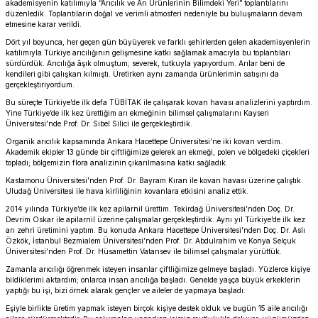
akademisyenin katılımıyla “Arıcılık ve Arı Ürünlerinin Bilimdeki Yeri” toplantılarını
düzenledik. Toplantıların doğal ve verimli atmosferi nedeniyle bu buluşmaların devam
etmesine karar verildi.
Dört yıl boyunca, her geçen gün büyüyerek ve farklı şehirlerden gelen akademisyenlerin
katılımıyla Türkiye arıcılığının gelişmesine katkı sağlamak amacıyla bu toplantıları
sürdürdük. Arıcılığa âşık olmuştum; severek, tutkuyla yapıyordum. Arılar beni de
kendileri gibi çalışkan kılmıştı. Üretirken aynı zamanda ürünlerimin satışını da
gerçekleştiriyordum.
Bu süreçte Türkiye’de ilk defa TÜBİTAK ile çalışarak kovan havası analizlerini yaptırdım.
Yine Türkiye’de ilk kez ürettiğim arı ekmeğinin bilimsel çalışmalarını Kayseri
Üniversitesi’nde Prof. Dr. Sibel Silici ile gerçekleştirdik.
Organik arıcılık kapsamında Ankara Hacettepe Üniversitesi’ne iki kovan verdim.
Akademik ekipler 13 günde bir çiftliğimize gelerek arı ekmeği, polen ve bölgedeki çiçekleri
topladı; bölgemizin flora analizinin çıkarılmasına katkı sağladık.
Kastamonu Üniversitesi’nden Prof. Dr. Bayram Kıran ile kovan havası üzerine çalıştık.
Uludağ Üniversitesi ile hava kirliliğinin kovanlara etkisini analiz ettik.
2014 yılında Türkiye’de ilk kez apilarnil ürettim. Tekirdağ Üniversitesi’nden Doç. Dr.
Devrim Oskar ile apilarnil üzerine çalışmalar gerçekleştirdik. Aynı yıl Türkiye’de ilk kez
arı zehri üretimini yaptım. Bu konuda Ankara Hacettepe Üniversitesi’nden Doç. Dr. Aslı
Özkök, İstanbul Bezmialem Üniversitesi’nden Prof. Dr. Abdulrahim ve Konya Selçuk
Üniversitesi’nden Prof. Dr. Hüsamettin Vatansev ile bilimsel çalışmalar yürüttük.
Zamanla arıcılığı öğrenmek isteyen insanlar çiftliğimize gelmeye başladı. Yüzlerce kişiye
bildiklerimi aktardım; onlarca insan arıcılığa başladı. Genelde yaşça büyük erkeklerin
yaptığı bu işi, bizi örnek alarak gençler ve aileler de yapmaya başladı.
Eşiyle birlikte üretim yapmak isteyen birçok kişiye destek olduk ve bugün 15 aile arıcılığı