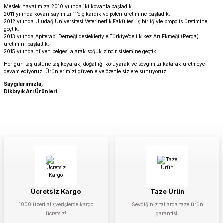
Meslek hayatımıza 2010 yılında iki kovanla başladık.
2011 yılında kovan sayımızı 11’e çıkardık ve polen üretimine başladık.
2012 yılında Uludağ Üniversitesi Veterinerlik Fakültesi iş birliğiyle propolis üretimine
geçtik.
2013 yılında Apiterapi Derneği destekleriyle Türkiye’de ilk kez Arı Ekmeği (Perga)
üretimini başlattık.
2015 yılında hijyen belgesi alarak soğuk zincir sistemine geçtik.
Her gün taş üstüne taş koyarak, doğallığı koruyarak ve sevgimizi katarak üretmeye
devam ediyoruz. Ürünlerimizi güvenle ve özenle sizlere sunuyoruz.
Saygılarımızla,
Dikbıyık Arı Ürünleri
Ücretsiz Kargo
Taze Ürün
1000 üzeri alışverişlerde kargo
Sevdiğiniz tatlarda taze ürün
ücretsiz!
garantisi!