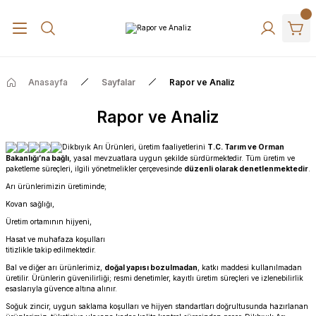
Anasayfa
Sayfalar
Rapor ve Analiz
Rapor ve Analiz
Dikbıyık Arı Ürünleri, üretim faaliyetlerini
T.C. Tarım ve Orman
Bakanlığı’na bağlı
, yasal mevzuatlara uygun şekilde sürdürmektedir. Tüm üretim ve
paketleme süreçleri, ilgili yönetmelikler çerçevesinde
düzenli olarak denetlenmektedir
.
Arı ürünlerimizin üretiminde;
Kovan sağlığı,
Üretim ortamının hijyeni,
Hasat ve muhafaza koşulları
titizlikle takip edilmektedir.
Bal ve diğer arı ürünlerimiz,
doğal yapısı bozulmadan
, katkı maddesi kullanılmadan
üretilir. Ürünlerin güvenilirliği; resmi denetimler, kayıtlı üretim süreçleri ve izlenebilirlik
esaslarıyla güvence altına alınır.
Soğuk zincir, uygun saklama koşulları ve hijyen standartları doğrultusunda hazırlanan