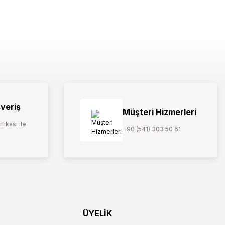
şveriş
Müşteri Hizmerleri
fikası ile
+90 (541) 303 50 61
ÜYELİK