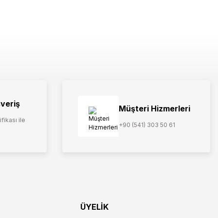
şveriş
Müşteri Hizmerleri
fikası ile
+90 (541) 303 50 61
ÜYELİK