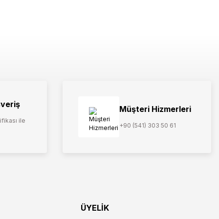
şveriş
Müşteri Hizmerleri
fikası ile
+90 (541) 303 50 61
ÜYELİK