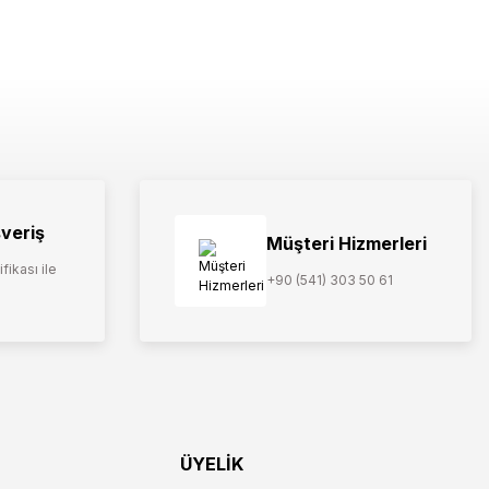
şveriş
Müşteri Hizmerleri
fikası ile
+90 (541) 303 50 61
ÜYELİK