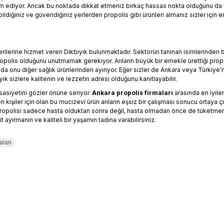
 ediyor. Ancak bu noktada dikkat etmeniz birkaç hassas nokta olduğunu da u
ildiğiniz ve güvendiğiniz yerlerden propolis gibi ürünleri almanız sizler için en 
şterilerine hizmet veren
Dikbıyık
bulunmaktadır. Sektörün tanınan isimlerinden biri
olis olduğunu unutmamak gerekiyor. Arıların büyük bir emekle ürettiği propoli
a onu diğer sağlık ürünlerinden ayırıyor. Eğer sizler de Ankara veya Türkiye’n
yık sizlere kalitenin ve lezzetin adresi olduğunu kanıtlayabilir.
ssasiyetini gözler önüne seriyor.
Ankara propolis firmaları
arasında en iyile
kişiler için olan bu mucizevi ürün arıların eşsiz bir çalışması sonucu ortaya ç
ani propolisi sadece hasta olduktan sonra değil, hasta olmadan önce de tüket
yırmanın ve kaliteli bir yaşamın tadına varabilirsiniz.
aları