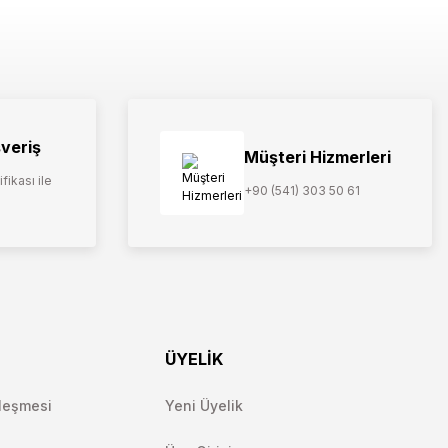
şveriş
Müşteri Hizmerleri
fikası ile
+90 (541) 303 50 61
ÜYELİK
leşmesi
Yeni Üyelik