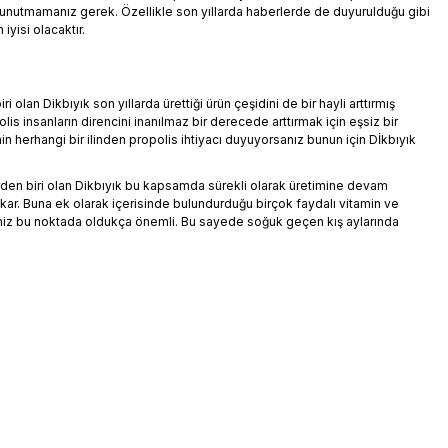
nutmamanız gerek. Özellikle son yıllarda haberlerde de duyurulduğu gibi
iyisi olacaktır.
 olan Dikbıyık son yıllarda ürettiği ürün çeşidini de bir hayli arttırmış
s insanların direncini inanılmaz bir derecede arttırmak için eşsiz bir
in herhangi bir ilinden propolis ihtiyacı duyuyorsanız bunun için Dİkbıyık
rden biri olan Dikbıyık bu kapsamda sürekli olarak üretimine devam
ıkar. Buna ek olarak içerisinde bulundurduğu birçok faydalı vitamin ve
meniz bu noktada oldukça önemli. Bu sayede soğuk geçen kış aylarında