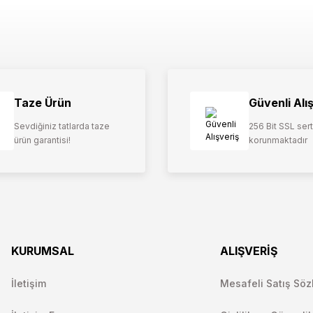
Taze Ürün
Güvenli Alı
Sevdiğiniz tatlarda taze
256 Bit SSL serti
ürün garantisi!
korunmaktadır
KURUMSAL
ALIŞVERİŞ
İletişim
Mesafeli Satış Söz