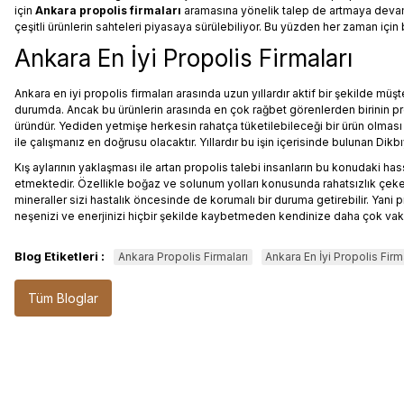
için
Ankara propolis firmaları
aramasına yönelik talep de artmaya devam
çeşitli ürünlerin sahteleri piyasaya sürülebiliyor. Bu yüzden her zaman için b
Ankara En İyi Propolis Firmaları
Ankara en iyi propolis firmaları arasında uzun yıllardır aktif bir şekilde mü
durumda. Ancak bu ürünlerin arasında en çok rağbet görenlerden birinin prop
üründür. Yediden yetmişe herkesin rahatça tüketilebileceği bir ürün olması d
ile çalışmanız en doğrusu olacaktır. Yıllardır bu işin içerisinde bulunan Dikbı
Kış aylarının yaklaşması ile artan propolis talebi insanların bu konudaki ha
etmektedir. Özellikle boğaz ve solunum yolları konusunda rahatsızlık çeken 
mineraller sizi hastalık öncesinde de korumalı bir duruma getirebilir. Y
neşenizi ve enerjinizi hiçbir şekilde kaybetmeden kendinize daha çok vakit a
Blog Etiketleri :
Ankara Propolis Firmaları
Ankara En İyi Propolis Firm
Tüm Bloglar