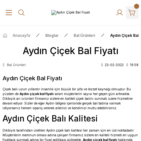
Anasayfa
Bloglar
Bal Ürünleri
Aydın Çiçek Bal F
Aydın Çiçek Bal Fiyatı
Bal Ürünleri
23-02-2022
19:58
Aydın Çiçek Bal Fiyatı
Çiçek balı
uzun yıllardır insanlık için büyük bir şifa ve lezzet kaynağı olmuştur. Bu
yüzden de
Aydın çiçek bal fiyatı
soran müşterilerin sayısı her geçen gün artmakta.
Dikbıyık arı ürünleri firmamız sizlere en kaliteli çiçek balını sunmak üzere hizmetine
devam ediyor. Sizler de eğer Aydın bölgesi içerisinde gerçek bal tadına varmak
istiyorsanız hemen sipariş vererek ailenizi ve kendinizi mutlu edebilirsiniz.
Aydın Çiçek Balı Kalitesi
Dikbıyık
tarafından üretilen Aydın çiçek balı kalitesi her zaman için en üst noktadadır.
Müşterilerin memnun olması adına çalışan firmamız sizlere en kaliteli hizmeti en uygun
fiyatlara sunmak adına bir fiyat politikası gütmekte.
Aydın çiçek bal fiyatı
hakkında