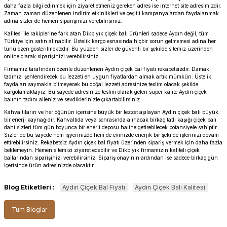
daha fazla bilgi edinmek için ziyaret etmeniz gereken adres ise internet site adresimizdir.
Zaman zaman düzenlenen indirim etkinlikleri ve çeşitli kampanyalardan faydalanmak
adına sizler de hemen siparişinizi verebilirsiniz.
Kalitesi ile rakiplerine fark atan Dikbıyık çiçek balı ürünleri sadece Aydın değil, tüm
Türkiye için satın alınabilir. Üstelik kargo esnasında hiçbir sorun gelmemesi adına her
türlü özen gösterilmektedir. Bu yüzden sizler de güvenli bir şekilde sitemiz üzerinden
online olarak siparişinizi verebilirsiniz.
Firmamız tarafından özenle düzenlenen Aydın çiçek bal fiyatı rekabetsizdir. Damak
tadınızı şenlendirecek bu lezzeti en uygun fiyatlardan almak artık mümkün. Üstelik
faydaları saymakla bitmeyecek bu doğal lezzeti adresinize teslim olacak şekilde
kargolamaktayız. Bu sayede adresinize teslim olarak gelen süper kalite Aydın çiçek
balının tadını aileniz ve sevdiklerinizle çıkartabilirsiniz.
Kahvaltıların ve her öğünün içerisine büyük bir lezzet aşılayan Aydın çiçek balı büyük
bir enerji kaynağıdır. Kahvaltıda veya sonrasında alınacak birkaç tatlı kaşığı çiçek balı
dahi sizleri tüm gün boyunca bir enerji deposu haline getirebilecek potansiyele sahiptir.
Sizler de bu sayede hem işyerinizde hem de evinizde enerjik bir şekilde işlerinizi devam
ettirebilirsiniz. Rekabetsiz Aydın çiçek bal fiyatı üzerinden sipariş vermek için daha fazla
beklemeyin. Hemen sitemizi ziyaret edebilir ve Dikbıyık firmamızın kaliteli çiçek
ballarından siparişinizi verebilirsiniz. Sipariş onayının ardından ise sadece birkaç gün
içerisinde ürün adresinizde olacaktır.
Blog Etiketleri :
Aydın Çiçek Bal Fiyatı
Aydın Çiçek Balı Kalitesi
Tüm Bloglar