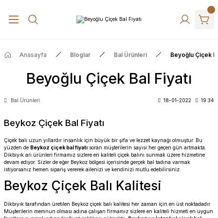
Anasayfa
Bloglar
Bal Ürünleri
Beyoğlu Çiçek Ba
Beyoğlu Çiçek Bal Fiyatı
Bal Ürünleri
18-01-2022
19:34
Beykoz Çiçek Bal Fiyatı
Çiçek balı uzun yıllardır insanlık için büyük bir şifa ve lezzet kaynağı olmuştur. Bu
yüzden de
Beykoz çiçek bal fiyatı
soran müşterilerin sayısı her geçen gün artmakta.
Dikbıyık arı ürünleri firmamız sizlere en kaliteli çiçek balını sunmak üzere hizmetine
devam ediyor. Sizler de eğer Beykoz bölgesi içerisinde gerçek bal tadına varmak
istiyorsanız hemen sipariş vererek ailenizi ve kendinizi mutlu edebilirsiniz.
Beykoz Çiçek Balı Kalitesi
Dikbıyık tarafından üretilen Beykoz çiçek balı kalitesi her zaman için en üst noktadadır.
Müşterilerin memnun olması adına çalışan firmamız sizlere en kaliteli hizmeti en uygun