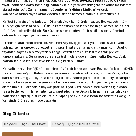
fiyatlara sunmak adına bir fiyat politikası gütmekte.
Beykoz ve
İstanbul çiçek bal
fiyatı
hakkında daha fazla bilgi edinmek için ziyaret etmeniz gereken adres ise internet
site adresimizdir. Zaman zaman düzenlenen indirim etkinlikleri ve çeşitli
kampanyalardan faydalanmak adına sizler de hemen siparişinizi verebilirsiniz.
Kalitesi ile rakiplerine fark atan Dikbıyık çiçek balı ürünleri sadece Beykoz değil, tüm
Türkiye için satın alınabilir. Üstelik kargo esnasında hiçbir sorun gelmemesi adına her
türlü özen gösterilmektedir. Bu yüzden sizler de güvenli bir şekilde sitemiz üzerinden
online olarak siparişinizi verebilirsiniz.
Firmamız tarafından özenle düzenlenen Beykoz çiçek bal fiyatı rekabetsizdir. Damak
tadınızı şenlendirecek bu lezzeti en uygun fiyatlardan almak artık mümkün. Üstelik
faydaları saymakla bitmeyecek bu doğal lezzeti adresinize teslim olacak şekilde
kargolamaktayız. Bu sayede adresinize teslim olarak gelen süper kalite Beykoz çiçek
balının tadını aileniz ve sevdiklerinizle çıkartabilirsiniz.
Kahvaltıların ve her öğünün içerisine büyük bir lezzet aşılayan Beykoz çiçek balı büyük
bir enerji kaynağıdır. Kahvaltıda veya sonrasında alınacak birkaç tatlı kaşığı çiçek balı
dahi sizleri tüm gün boyunca bir enerji deposu haline getirebilecek potansiyele sahiptir.
Sizler de bu sayede hem işyerinizde hem de evinizde enerjik bir şekilde işlerinizi devam
ettirebilirsiniz. Rekabetsiz Beykoz çiçek bal fiyatı üzerinden sipariş vermek için daha
fazla beklemeyin. Hemen sitemizi ziyaret edebilir ve Dikbıyık firmamızın kaliteli çiçek
ballarından siparişinizi verebilirsiniz. Sipariş onayının ardından ise sadece birkaç gün
içerisinde ürün adresinizde olacaktır.
Blog Etiketleri :
Beyoğlu Çiçek Bal Fiyatı
Beyoğlu Çiçek Balı Kalitesi