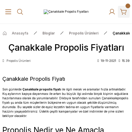
Anasayfa
Bloglar
Propolis Ürünleri
Çanakkale P
Çanakkale Propolis Fiyatları
Propolis Ürünleri
19-11-2021
15:39
Çanakkale Propolis Fiyatı
Son günlerde
Çanakkale propolis fiyatı
ile ilgili merak ve aramalar hızla artmaktadır.
Kış aylarının kapıya dayanması ile artan bu büyük ilgi aslında birçok kişinin soğuklara
hazırlanması olarak da yorumlanabilir.
Dikbıyık
tarafından sunulan Çanakkalepropolis
fiyatı şu anda tüm müşterilerin bütçesine en uygun olacak şekilde düşünülmüş
durumda. Bu sayede sizler de eşsiz lezzetin tadına en uygun fiyatlarla varmanın
hazzını yaşayabilirsiniz. Üstelik çeşitli kampanyalar ve özel indirimler de yine sizleri
bekliyor olacaktır.
Propolis Nedir ve Ne Amaçla