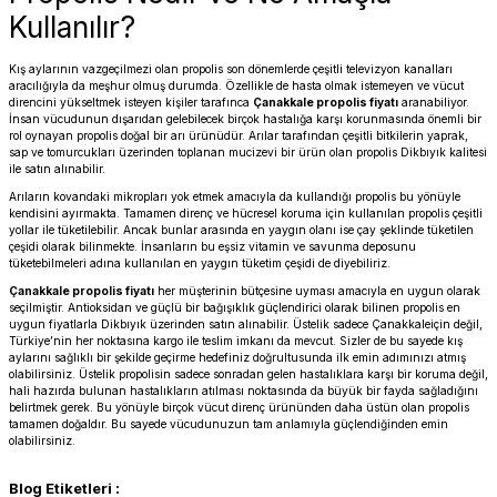
Kullanılır?
Kış aylarının vazgeçilmezi olan
propolis
son dönemlerde çeşitli televizyon kanalları
aracılığıyla da meşhur olmuş durumda. Özellikle de hasta olmak istemeyen ve vücut
direncini yükseltmek isteyen kişiler tarafınca
Çanakkale propolis fiyatı
aranabiliyor.
İnsan vücudunun dışarıdan gelebilecek birçok hastalığa karşı korunmasında önemli bir
rol oynayan propolis doğal bir arı ürünüdür. Arılar tarafından çeşitli bitkilerin yaprak,
sap ve tomurcukları üzerinden toplanan mucizevi bir ürün olan propolis Dikbıyık kalitesi
ile satın alınabilir.
Arıların kovandaki mikropları yok etmek amacıyla da kullandığı propolis bu yönüyle
kendisini ayırmakta. Tamamen direnç ve hücresel koruma için kullanılan propolis çeşitli
yollar ile tüketilebilir. Ancak bunlar arasında en yaygın olanı ise çay şeklinde tüketilen
çeşidi olarak bilinmekte. İnsanların bu eşsiz vitamin ve savunma deposunu
tüketebilmeleri adına kullanılan en yaygın tüketim çeşidi de diyebiliriz.
Çanakkale propolis fiyatı
her müşterinin bütçesine uyması amacıyla en uygun olarak
seçilmiştir. Antioksidan ve güçlü bir bağışıklık güçlendirici olarak bilinen propolis en
uygun fiyatlarla Dikbıyık üzerinden satın alınabilir. Üstelik sadece Çanakkaleiçin değil,
Türkiye’nin her noktasına kargo ile teslim imkanı da mevcut. Sizler de bu sayede kış
aylarını sağlıklı bir şekilde geçirme hedefiniz doğrultusunda ilk emin adımınızı atmış
olabilirsiniz. Üstelik propolisin sadece sonradan gelen hastalıklara karşı bir koruma değil,
hali hazırda bulunan hastalıkların atılması noktasında da büyük bir fayda sağladığını
belirtmek gerek. Bu yönüyle birçok vücut direnç ürününden daha üstün olan propolis
tamamen doğaldır. Bu sayede vücudunuzun tam anlamıyla güçlendiğinden emin
olabilirsiniz.
Blog Etiketleri :