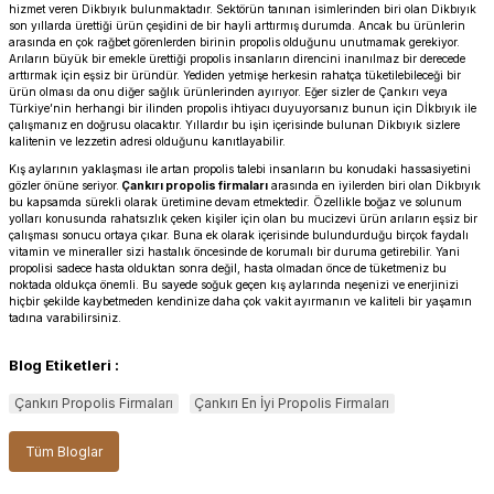
hizmet veren
Dikbıyık
bulunmaktadır. Sektörün tanınan isimlerinden biri olan Dikbıyık
son yıllarda ürettiği ürün çeşidini de bir hayli arttırmış durumda. Ancak bu ürünlerin
arasında en çok rağbet görenlerden birinin propolis olduğunu unutmamak gerekiyor.
Arıların büyük bir emekle ürettiği propolis insanların direncini inanılmaz bir derecede
arttırmak için eşsiz bir üründür. Yediden yetmişe herkesin rahatça tüketilebileceği bir
ürün olması da onu diğer sağlık ürünlerinden ayırıyor. Eğer sizler de Çankırı veya
Türkiye’nin herhangi bir ilinden propolis ihtiyacı duyuyorsanız bunun için Dİkbıyık ile
çalışmanız en doğrusu olacaktır. Yıllardır bu işin içerisinde bulunan Dikbıyık sizlere
kalitenin ve lezzetin adresi olduğunu kanıtlayabilir.
Kış aylarının yaklaşması ile artan propolis talebi insanların bu konudaki hassasiyetini
gözler önüne seriyor.
Çankırı propolis firmaları
arasında en iyilerden biri olan Dikbıyık
bu kapsamda sürekli olarak üretimine devam etmektedir. Özellikle boğaz ve solunum
yolları konusunda rahatsızlık çeken kişiler için olan bu mucizevi ürün arıların eşsiz bir
çalışması sonucu ortaya çıkar. Buna ek olarak içerisinde bulundurduğu birçok faydalı
vitamin ve mineraller sizi hastalık öncesinde de korumalı bir duruma getirebilir. Yani
propolisi sadece hasta olduktan sonra değil, hasta olmadan önce de tüketmeniz bu
noktada oldukça önemli. Bu sayede soğuk geçen kış aylarında neşenizi ve enerjinizi
hiçbir şekilde kaybetmeden kendinize daha çok vakit ayırmanın ve kaliteli bir yaşamın
tadına varabilirsiniz.
Blog Etiketleri :
Çankırı Propolis Firmaları
Çankırı En İyi Propolis Firmaları
Tüm Bloglar