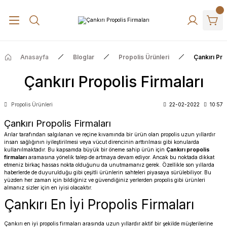
Anasayfa
Bloglar
Propolis Ürünleri
Çankırı Pro
Çankırı Propolis Firmaları
Propolis Ürünleri
22-02-2022
10:57
Çankırı Propolis Firmaları
Arılar tarafından salgılanan ve reçine kıvamında bir ürün olan
propolis
uzun yıllardır
insan sağlığının iyileştirilmesi veya vücut direncinin arttırılması gibi konularda
kullanılmaktadır. Bu kapsamda büyük bir öneme sahip ürün için
Çankırı propolis
firmaları
aramasına yönelik talep de artmaya devam ediyor. Ancak bu noktada dikkat
etmeniz birkaç hassas nokta olduğunu da unutmamanız gerek. Özellikle son yıllarda
haberlerde de duyurulduğu gibi çeşitli ürünlerin sahteleri piyasaya sürülebiliyor. Bu
yüzden her zaman için bildiğiniz ve güvendiğiniz yerlerden propolis gibi ürünleri
almanız sizler için en iyisi olacaktır.
Çankırı En İyi Propolis Firmaları
Çankırı en iyi propolis firmaları arasında uzun yıllardır aktif bir şekilde müşterilerine