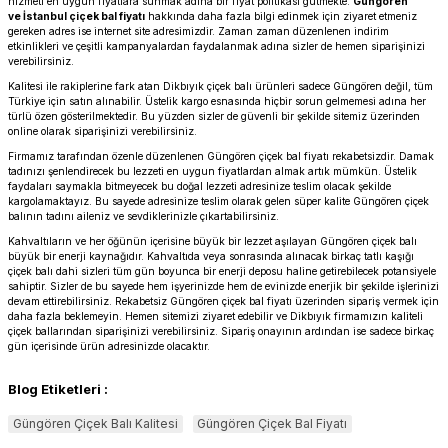
hizmeti en uygun fiyatlara sunmak adına bir fiyat politikası gütmekte.
Güngören
ve
İstanbul çiçek bal fiyatı
hakkında daha fazla bilgi edinmek için ziyaret etmeniz
gereken adres ise internet site adresimizdir. Zaman zaman düzenlenen indirim
etkinlikleri ve çeşitli kampanyalardan faydalanmak adına sizler de hemen siparişinizi
verebilirsiniz.
Kalitesi ile rakiplerine fark atan Dikbıyık çiçek balı ürünleri sadece Güngören değil, tüm
Türkiye için satın alınabilir. Üstelik kargo esnasında hiçbir sorun gelmemesi adına her
türlü özen gösterilmektedir. Bu yüzden sizler de güvenli bir şekilde sitemiz üzerinden
online olarak siparişinizi verebilirsiniz.
Firmamız tarafından özenle düzenlenen Güngören çiçek bal fiyatı rekabetsizdir. Damak
tadınızı şenlendirecek bu lezzeti en uygun fiyatlardan almak artık mümkün. Üstelik
faydaları saymakla bitmeyecek bu doğal lezzeti adresinize teslim olacak şekilde
kargolamaktayız. Bu sayede adresinize teslim olarak gelen süper kalite Güngören çiçek
balının tadını aileniz ve sevdiklerinizle çıkartabilirsiniz.
Kahvaltıların ve her öğünün içerisine büyük bir lezzet aşılayan Güngören çiçek balı
büyük bir enerji kaynağıdır. Kahvaltıda veya sonrasında alınacak birkaç tatlı kaşığı
çiçek balı dahi sizleri tüm gün boyunca bir enerji deposu haline getirebilecek potansiyele
sahiptir. Sizler de bu sayede hem işyerinizde hem de evinizde enerjik bir şekilde işlerinizi
devam ettirebilirsiniz. Rekabetsiz Güngören çiçek bal fiyatı üzerinden sipariş vermek için
daha fazla beklemeyin. Hemen sitemizi ziyaret edebilir ve Dikbıyık firmamızın kaliteli
çiçek ballarından siparişinizi verebilirsiniz. Sipariş onayının ardından ise sadece birkaç
gün içerisinde ürün adresinizde olacaktır.
Blog Etiketleri :
Güngören Çiçek Balı Kalitesi
Güngören Çiçek Bal Fiyatı