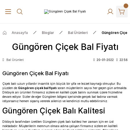
Anasayfa
Bloglar
Bal Ürünleri
Güngören Çiçek B
Güngören Çiçek Bal Fiyatı
Bal Ürünleri
20-01-2022
22:56
Güngören Çiçek Bal Fiyatı
Çiçek balı uzun yıllardır insanlık için büyük bir şifa ve lezzet kaynağı olmuştur. Bu
yüzden de
Güngören çiçek bal fiyatı
soran müşterilerin sayısı her geçen gün artmakta.
Dikbıyık arı ürünleri firmamız sizlere en kaliteli çiçek balını sunmak üzere hizmetine
devam ediyor. Sizler de eğer Güngören bölgesi içerisinde gerçek bal tadına varmak
istiyorsanız hemen sipariş vererek ailenizi ve kendinizi mutlu edebilirsiniz.
Güngören Çiçek Balı Kalitesi
Dikbıyık tarafından üretilen Güngören çiçek balı kalitesi her zaman için en üst
noktadadır. Müşterilerin memnun olması adına çalışan firmamız sizlere en kaliteli