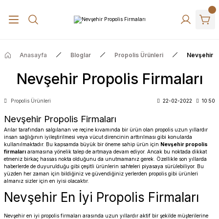
Anasayfa
Bloglar
Propolis Ürünleri
Nevşehir Pr
Nevşehir Propolis Firmaları
Propolis Ürünleri
22-02-2022
10:50
Nevşehir Propolis Firmaları
Arılar tarafından salgılanan ve reçine kıvamında bir ürün olan
propolis
uzun yıllardır
insan sağlığının iyileştirilmesi veya vücut direncinin arttırılması gibi konularda
kullanılmaktadır. Bu kapsamda büyük bir öneme sahip ürün için
Nevşehir propolis
firmaları
aramasına yönelik talep de artmaya devam ediyor. Ancak bu noktada dikkat
etmeniz birkaç hassas nokta olduğunu da unutmamanız gerek. Özellikle son yıllarda
haberlerde de duyurulduğu gibi çeşitli ürünlerin sahteleri piyasaya sürülebiliyor. Bu
yüzden her zaman için bildiğiniz ve güvendiğiniz yerlerden propolis gibi ürünleri
almanız sizler için en iyisi olacaktır.
Nevşehir En İyi Propolis Firmaları
Nevşehir en iyi propolis firmaları arasında uzun yıllardır aktif bir şekilde müşterilerine