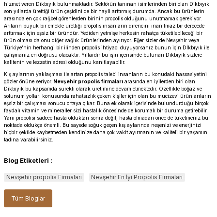
hizmet veren
Dikbıyık
bulunmaktadır. Sektörün tanınan isimlerinden biri olan Dikbıyık
son yıllarda ürettiği ürün çeşidini de bir hayli arttırmış durumda. Ancak bu ürünlerin
arasında en çok rağbet görenlerden birinin propolis olduğunu unutmamak gerekiyor.
Arıların büyük bir emekle ürettiği propolis insanların direncini inanılmaz bir derecede
arttırmak için eşsiz bir üründür. Yediden yetmişe herkesin rahatça tüketilebileceği bir
ürün olması da onu diğer sağlık ürünlerinden ayırıyor. Eğer sizler de Nevşehir veya
Türkiye’nin herhangi bir ilinden propolis ihtiyacı duyuyorsanız bunun için Dİkbıyık ile
çalışmanız en doğrusu olacaktır. Yıllardır bu işin içerisinde bulunan Dikbıyık sizlere
kalitenin ve lezzetin adresi olduğunu kanıtlayabilir.
Kış aylarının yaklaşması ile artan propolis talebi insanların bu konudaki hassasiyetini
gözler önüne seriyor.
Nevşehir propolis firmaları
arasında en iyilerden biri olan
Dikbıyık bu kapsamda sürekli olarak üretimine devam etmektedir. Özellikle boğaz ve
solunum yolları konusunda rahatsızlık çeken kişiler için olan bu mucizevi ürün arıların
eşsiz bir çalışması sonucu ortaya çıkar. Buna ek olarak içerisinde bulundurduğu birçok
faydalı vitamin ve mineraller sizi hastalık öncesinde de korumalı bir duruma getirebilir.
Yani propolisi sadece hasta olduktan sonra değil, hasta olmadan önce de tüketmeniz bu
noktada oldukça önemli. Bu sayede soğuk geçen kış aylarında neşenizi ve enerjinizi
hiçbir şekilde kaybetmeden kendinize daha çok vakit ayırmanın ve kaliteli bir yaşamın
tadına varabilirsiniz.
Blog Etiketleri :
Nevşehir propolis Firmaları
Nevşehir En İyi Propolis Firmaları
Tüm Bloglar