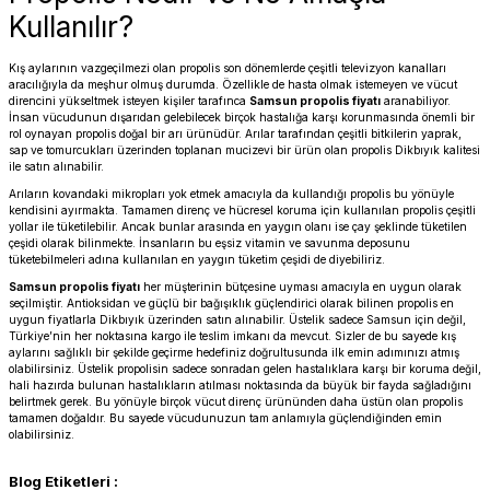
Kullanılır?
Kış aylarının vazgeçilmezi olan
propolis
son dönemlerde çeşitli televizyon kanalları
aracılığıyla da meşhur olmuş durumda. Özellikle de hasta olmak istemeyen ve vücut
direncini yükseltmek isteyen kişiler tarafınca
Samsun propolis fiyatı
aranabiliyor.
İnsan vücudunun dışarıdan gelebilecek birçok hastalığa karşı korunmasında önemli bir
rol oynayan propolis doğal bir arı ürünüdür. Arılar tarafından çeşitli bitkilerin yaprak,
sap ve tomurcukları üzerinden toplanan mucizevi bir ürün olan propolis Dikbıyık kalitesi
ile satın alınabilir.
Arıların kovandaki mikropları yok etmek amacıyla da kullandığı propolis bu yönüyle
kendisini ayırmakta. Tamamen direnç ve hücresel koruma için kullanılan propolis çeşitli
yollar ile tüketilebilir. Ancak bunlar arasında en yaygın olanı ise çay şeklinde tüketilen
çeşidi olarak bilinmekte. İnsanların bu eşsiz vitamin ve savunma deposunu
tüketebilmeleri adına kullanılan en yaygın tüketim çeşidi de diyebiliriz.
Samsun propolis fiyatı
her müşterinin bütçesine uyması amacıyla en uygun olarak
seçilmiştir. Antioksidan ve güçlü bir bağışıklık güçlendirici olarak bilinen propolis en
uygun fiyatlarla Dikbıyık üzerinden satın alınabilir. Üstelik sadece Samsun için değil,
Türkiye’nin her noktasına kargo ile teslim imkanı da mevcut. Sizler de bu sayede kış
aylarını sağlıklı bir şekilde geçirme hedefiniz doğrultusunda ilk emin adımınızı atmış
olabilirsiniz. Üstelik propolisin sadece sonradan gelen hastalıklara karşı bir koruma değil,
hali hazırda bulunan hastalıkların atılması noktasında da büyük bir fayda sağladığını
belirtmek gerek. Bu yönüyle birçok vücut direnç ürününden daha üstün olan propolis
tamamen doğaldır. Bu sayede vücudunuzun tam anlamıyla güçlendiğinden emin
olabilirsiniz.
Blog Etiketleri :