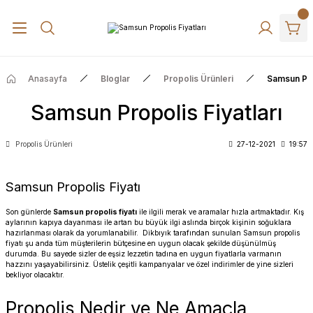
Anasayfa
Bloglar
Propolis Ürünleri
Samsun Prop
Samsun Propolis Fiyatları
Propolis Ürünleri
27-12-2021
19:57
Samsun Propolis Fiyatı
Son günlerde
Samsun propolis fiyatı
ile ilgili merak ve aramalar hızla artmaktadır. Kış
aylarının kapıya dayanması ile artan bu büyük ilgi aslında birçok kişinin soğuklara
hazırlanması olarak da yorumlanabilir.
Dikbıyık
tarafından sunulan Samsun propolis
fiyatı şu anda tüm müşterilerin bütçesine en uygun olacak şekilde düşünülmüş
durumda. Bu sayede sizler de eşsiz lezzetin tadına en uygun fiyatlarla varmanın
hazzını yaşayabilirsiniz. Üstelik çeşitli kampanyalar ve özel indirimler de yine sizleri
bekliyor olacaktır.
Propolis Nedir ve Ne Amaçla