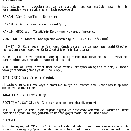
2.TANIMLAR
İşbu sözleşmenin uygulanmasında ve yorumlanmasında aşağıda yazılı terimler
karşılarındaki yazılı açıklamaları ifade edeceklerdir.
BAKAN : Gümrük ve Ticaret Bakanı’nı,
BAKANLIK : Gümrük ve Ticaret Bakanlığı’nı,
KANUN : 6502 sayılı Tüketicinin Korunması Hakkında Kanun’u,
YÖNETMELİK : Mesafeli Sözleşmeler Yönetmeliği’ni (RG:27.11.2014/29188)
HİZMET : Bir ücret veya menfaat karşılığında yapılan ya da yapılması taahhüt edilen
mal sağlama dışındaki her türlü tüketici işleminin konusunu ,
SATICI : Ticari veya mesleki faaliyetleri kapsamında tüketiciye mal sunan veya mal
sunan adına veya hesabına hareket eden şirketi,
ALICI : Bir mal veya hizmeti ticari veya mesleki olmayan amaçlarla edinen, kullanan
veya yararlanan gerçek ya da tüzel kişiyi,
SİTE : SATICI’ya ait internet sitesini,
SİPARİŞ VEREN: Bir mal veya hizmeti SATICI’ya ait internet sitesi üzerinden talep eden
gerçek ya da tüzel kişiyi,
TARAFLAR : SATICI ve ALICI’yı,
SÖZLEŞME : SATICI ve ALICI arasında akdedilen işbu sözleşmeyi,
MAL : Alışverişe konu olan taşınır eşyayı ve elektronik ortamda kullanılmak üzere
hazırlanan yazılım, ses, görüntü ve benzeri gayri maddi malları ifade eder.
3.KONU
İşbu Sözleşme, ALICI’nın, SATICI’ya ait internet sitesi üzerinden elektronik ortamda
siparişini verdiği aşağıda nitelikleri ve satış fiyatı belirtilen ürünün satışı ve teslimi ile