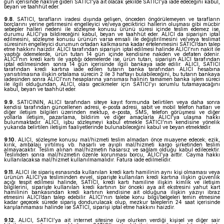
gün içerisinde nakliye gideri SATICI’ya ait olacak şekilde SATICI’ya iade edeceğini kabul,
beyan ve taahhüt eder.
9.8.
SATICI, tarafların iradesi dışında gelişen, önceden öngörülemeyen ve tarafların
borçlarını yerine getirmesini engelleyici ve/veya geciktirici hallerin oluşması gibi mücbir
sebepler halleri nedeni ile sözleşme konusu ürünü süresi içinde teslim edemez ise,
durumu ALICI'ya bildireceğini kabul, beyan ve taahhüt eder. ALICI da siparişin iptal
edilmesini, sözleşme konusu ürünün varsa emsali ile değiştirilmesini ve/veya teslimat
süresinin engelleyici durumun ortadan kalkmasına kadar ertelenmesini SATICI’dan talep
etme hakkını haizdir. ALICI tarafından siparişin iptal edilmesi halinde ALICI’nın nakit ile
yaptığı ödemelerde, ürün tutarı 14 gün içinde kendisine nakden ve defaten ödenir.
ALICI’nın kredi kartı ile yaptığı ödemelerde ise, ürün tutarı, siparişin ALICI tarafından
iptal edilmesinden sonra 14 gün içerisinde ilgili bankaya iade edilir. ALICI, SATICI
tarafından kredi kartına iade edilen tutarın banka tarafından ALICI hesabına
yansıtılmasına ilişkin ortalama sürecin 2 ile 3 haftayı bulabileceğini, bu tutarın bankaya
iadesinden sonra ALICI’nın hesaplarına yansıması halinin tamamen banka işlem süreci
ile ilgili olduğundan, ALICI, olası gecikmeler için SATICI’yı sorumlu tutamayacağını
kabul, beyan ve taahhüt eder.
9.9.
SATICININ, ALICI tarafından siteye kayıt formunda belirtilen veya daha sonra
kendisi tarafından güncellenen adresi, e-posta adresi, sabit ve mobil telefon hatları ve
diğer iletişim bilgileri üzerinden mektup, e-posta, SMS, telefon görüşmesi ve diğer
yollarla iletişim, pazarlama, bildirim ve diğer amaçlarla ALICI’ya ulaşma hakkı
bulunmaktadır. ALICI, işbu sözleşmeyi kabul etmekle SATICI’nın kendisine yönelik
yukarıda belirtilen iletişim faaliyetlerinde bulunabileceğini kabul ve beyan etmektedir.
9.10.
ALICI, sözleşme konusu mal/hizmeti teslim almadan önce muayene edecek; ezik,
kırık, ambalajı yırtılmış vb. hasarlı ve ayıplı mal/hizmeti kargo şirketinden teslim
almayacaktır. Teslim alınan mal/hizmetin hasarsız ve sağlam olduğu kabul edilecektir.
Teslimden sonra mal/hizmetin özenle korunması borcu, ALICI’ya aittir. Cayma hakkı
kullanılacaksa mal/hizmet kullanılmamalıdır. Fatura iade edilmelidir.
9.11.
ALICI ile sipariş esnasında kullanılan kredi kartı hamilinin aynı kişi olmaması veya
ürünün ALICI’ya tesliminden evvel, siparişte kullanılan kredi kartına ilişkin güvenlik
açığı tespit edilmesi halinde, SATICI, kredi kartı hamiline ilişkin kimlik ve iletişim
bilgilerini, siparişte kullanılan kredi kartının bir önceki aya ait ekstresini yahut kart
hamilinin bankasından kredi kartının kendisine ait olduğuna ilişkin yazıyı ibraz
etmesini ALICI’dan talep edebilir. ALICI’nın talebe konu bilgi/belgeleri temin etmesine
kadar geçecek sürede sipariş dondurulacak olup, mezkur taleplerin 24 saat içerisinde
karşılanmaması halinde ise SATICI, siparişi iptal etme hakkını haizdir.
9.12.
ALICI, SATICI’ya ait internet sitesine üye olurken verdiği kişisel ve diğer sair