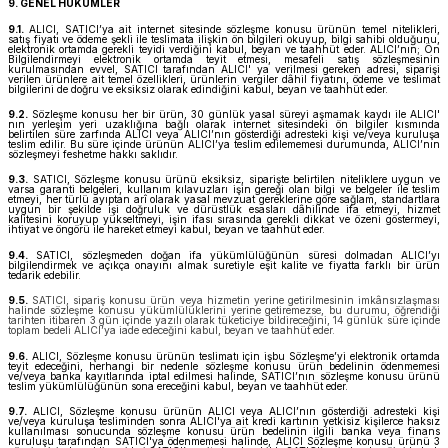
9. GENEL HÜKÜMLER
9.1.
ALICI, SATICI’ya ait internet sitesinde sözleşme konusu ürünün temel nitelikleri,
satış fiyatı ve ödeme şekli ile teslimata ilişkin ön bilgileri okuyup, bilgi sahibi olduğunu,
elektronik ortamda gerekli teyidi verdiğini kabul, beyan ve taahhüt eder. ALICI’nın; Ön
Bilgilendirmeyi elektronik ortamda teyit etmesi, mesafeli satış sözleşmesinin
kurulmasından evvel, SATICI tarafından ALICI' ya verilmesi gereken adresi, siparişi
verilen ürünlere ait temel özellikleri, ürünlerin vergiler dâhil fiyatını, ödeme ve teslimat
bilgilerini de doğru ve eksiksiz olarak edindiğini kabul, beyan ve taahhüt eder.
9.2.
Sözleşme konusu her bir ürün, 30 günlük yasal süreyi aşmamak kaydı ile ALICI'
nın yerleşim yeri uzaklığına bağlı olarak internet sitesindeki ön bilgiler kısmında
belirtilen süre zarfında ALICI veya ALICI’nın gösterdiği adresteki kişi ve/veya kuruluşa
teslim edilir. Bu süre içinde ürünün ALICI’ya teslim edilememesi durumunda, ALICI’nın
sözleşmeyi feshetme hakkı saklıdır.
9.3.
SATICI, Sözleşme konusu ürünü eksiksiz, siparişte belirtilen niteliklere uygun ve
varsa garanti belgeleri, kullanım kılavuzları işin gereği olan bilgi ve belgeler ile teslim
etmeyi, her türlü ayıptan arî olarak yasal mevzuat gereklerine göre sağlam, standartlara
uygun bir şekilde işi doğruluk ve dürüstlük esasları dâhilinde ifa etmeyi, hizmet
kalitesini koruyup yükseltmeyi, işin ifası sırasında gerekli dikkat ve özeni göstermeyi,
ihtiyat ve öngörü ile hareket etmeyi kabul, beyan ve taahhüt eder.
9.4.
SATICI, sözleşmeden doğan ifa yükümlülüğünün süresi dolmadan ALICI’yı
bilgilendirmek ve açıkça onayını almak suretiyle eşit kalite ve fiyatta farklı bir ürün
tedarik edebilir.
9.5.
SATICI, sipariş konusu ürün veya hizmetin yerine getirilmesinin imkânsızlaşması
halinde sözleşme konusu yükümlülüklerini yerine getiremezse, bu durumu, öğrendiği
tarihten itibaren 3 gün içinde yazılı olarak tüketiciye bildireceğini, 14 günlük süre içinde
toplam bedeli ALICI’ya iade edeceğini kabul, beyan ve taahhüt eder.
9.6.
ALICI, Sözleşme konusu ürünün teslimatı için işbu Sözleşme’yi elektronik ortamda
teyit edeceğini, herhangi bir nedenle sözleşme konusu ürün bedelinin ödenmemesi
ve/veya banka kayıtlarında iptal edilmesi halinde, SATICI’nın sözleşme konusu ürünü
teslim yükümlülüğünün sona ereceğini kabul, beyan ve taahhüt eder.
9.7.
ALICI, Sözleşme konusu ürünün ALICI veya ALICI’nın gösterdiği adresteki kişi
ve/veya kuruluşa tesliminden sonra ALICI'ya ait kredi kartının yetkisiz kişilerce haksız
kullanılması sonucunda sözleşme konusu ürün bedelinin ilgili banka veya finans
kuruluşu tarafından SATICI'ya ödenmemesi halinde, ALICI Sözleşme konusu ürünü 3