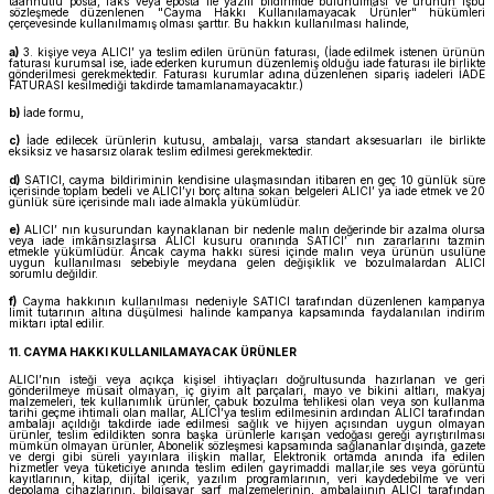
taahhütlü posta, faks veya eposta ile yazılı bildirimde bulunulması ve ürünün işbu
sözleşmede düzenlenen "Cayma Hakkı Kullanılamayacak Ürünler" hükümleri
çerçevesinde kullanılmamış olması şarttır. Bu hakkın kullanılması halinde,
a)
3. kişiye veya ALICI’ ya teslim edilen ürünün faturası, (İade edilmek istenen ürünün
faturası kurumsal ise, iade ederken kurumun düzenlemiş olduğu iade faturası ile birlikte
gönderilmesi gerekmektedir. Faturası kurumlar adına düzenlenen sipariş iadeleri İADE
FATURASI kesilmediği takdirde tamamlanamayacaktır.)
b)
İade formu,
c)
İade edilecek ürünlerin kutusu, ambalajı, varsa standart aksesuarları ile birlikte
eksiksiz ve hasarsız olarak teslim edilmesi gerekmektedir.
d)
SATICI, cayma bildiriminin kendisine ulaşmasından itibaren en geç 10 günlük süre
içerisinde toplam bedeli ve ALICI’yı borç altına sokan belgeleri ALICI’ ya iade etmek ve 20
günlük süre içerisinde malı iade almakla yükümlüdür.
e)
ALICI’ nın kusurundan kaynaklanan bir nedenle malın değerinde bir azalma olursa
veya iade imkânsızlaşırsa ALICI kusuru oranında SATICI’ nın zararlarını tazmin
etmekle yükümlüdür. Ancak cayma hakkı süresi içinde malın veya ürünün usulüne
uygun kullanılması sebebiyle meydana gelen değişiklik ve bozulmalardan ALICI
sorumlu değildir.
f)
Cayma hakkının kullanılması nedeniyle SATICI tarafından düzenlenen kampanya
limit tutarının altına düşülmesi halinde kampanya kapsamında faydalanılan indirim
miktarı iptal edilir.
11. CAYMA HAKKI KULLANILAMAYACAK ÜRÜNLER
ALICI’nın isteği veya açıkça kişisel ihtiyaçları doğrultusunda hazırlanan ve geri
gönderilmeye müsait olmayan, iç giyim alt parçaları, mayo ve bikini altları, makyaj
malzemeleri, tek kullanımlık ürünler, çabuk bozulma tehlikesi olan veya son kullanma
tarihi geçme ihtimali olan mallar, ALICI’ya teslim edilmesinin ardından ALICI tarafından
ambalajı açıldığı takdirde iade edilmesi sağlık ve hijyen açısından uygun olmayan
ürünler, teslim edildikten sonra başka ürünlerle karışan vedoğası gereği ayrıştırılması
mümkün olmayan ürünler, Abonelik sözleşmesi kapsamında sağlananlar dışında, gazete
ve dergi gibi süreli yayınlara ilişkin mallar, Elektronik ortamda anında ifa edilen
hizmetler veya tüketiciye anında teslim edilen gayrimaddi mallar,ile ses veya görüntü
kayıtlarının, kitap, dijital içerik, yazılım programlarının, veri kaydedebilme ve veri
depolama cihazlarının, bilgisayar sarf malzemelerinin, ambalajının ALICI tarafından