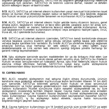
bilgilerin gerçeğe uygun olduğunu, SATICI’nın bu bilgilerin gerçeğe aykırılığı nedeniyle
uğrayacağı tüm zararları, SATICI’nın ilk bildirimi üzerine derhal, nakden ve defaten
tazmin edeceğini beyan ve taahhüt eder.
9.13.
ALICI, SATICI’ya ait internet sitesini kullanırken yasal mevzuat hükümlerine riayet
etmeyi ve bunları ihlal etmemeyi baştan kabul ve taahhüt eder. Aksi takdirde, doğacak
tüm hukuki ve cezai yükümlülükler tamamen ve münhasıran ALICI’yı bağlayacaktır.
9.14.
ALICI, SATICI’ya ait internet sitesini hiçbir şekilde kamu düzenini bozucu, genel
ahlaka aykırı, başkalarını rahatsız ve taciz edici şekilde, yasalara aykırı bir amaç için,
başkalarının maddi ve manevi haklarına tecavüz edecek şekilde kullanamaz. Ayrıca,
üye başkalarının hizmetleri kullanmasını önleyici veya zorlaştırıcı faaliyet (spam, virus,
truva atı, vb.) işlemlerde bulunamaz.
9.15.
SATICI’ya ait internet sitesinin üzerinden, SATICI’nın kendi kontrolünde olmayan
ve/veya başkaca üçüncü kişilerin sahip olduğu ve/veya işlettiği başka web sitelerine
ve/veya başka içeriklere link verilebilir. Bu linkler ALICI’ya yönlenme kolaylığı sağlamak
amacıyla konmuş olup herhangi bir web sitesini veya o siteyi işleten kişiyi
desteklememekte ve Link verilen web sitesinin içerdiği bilgilere yönelik herhangi bir
garanti niteliği taşımamaktadır.
9.16.
İşbu sözleşme içerisinde sayılan maddelerden bir ya da birkaçını ihlal eden üye
işbu ihlal nedeniyle cezai ve hukuki olarak şahsen sorumlu olup, SATICI’yı bu ihlallerin
hukuki ve cezai sonuçlarından ari tutacaktır. Ayrıca; işbu ihlal nedeniyle, olayın hukuk
alanına intikal ettirilmesi halinde, SATICI’nın üyeye karşı üyelik sözleşmesine
uyulmamasından dolayı tazminat talebinde bulunma hakkı saklıdır.
10. CAYMA HAKKI
10.1.
ALICI; mesafeli sözleşmenin mal satışına ilişkin olması durumunda, ürünün
kendisine veya gösterdiği adresteki kişi/kuruluşa teslim tarihinden itibaren 14 (on dört)
gün içerisinde, SATICI’ya bildirmek şartıyla hiçbir hukuki ve cezai sorumluluk
üstlenmeksizin ve hiçbir gerekçe göstermeksizin malı reddederek sözleşmeden cayma
hakkını kullanabilir. Hizmet sunumuna ilişkin mesafeli sözleşmelerde ise, bu süre
sözleşmenin imzalandığı tarihten itibaren başlar. Cayma hakkı süresi sona ermeden
önce, tüketicinin onayı ile hizmetin ifasına başlanan hizmet sözleşmelerinde cayma
hakkı kullanılamaz. Cayma hakkının kullanımından kaynaklanan masraflar SATICI’
ya aittir. ALICI, iş bu sözleşmeyi kabul etmekle, cayma hakkı konusunda
bilgilendirildiğini peşinen kabul eder.
10.2.
Cayma hakkının kullanılması için 14 (ondört) günlük süre içinde SATICI' ya iadeli