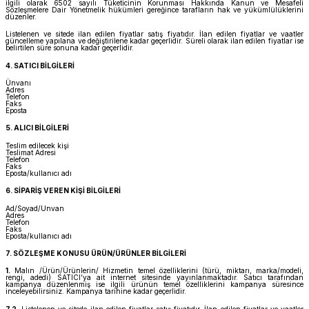
ilgili olarak 6502 sayılı Tüketicinin Korunması Hakkında Kanun ve Mesafeli
Sözleşmelere Dair Yönetmelik hükümleri gereğince tarafların hak ve yükümlülüklerini
düzenler.
Listelenen ve sitede ilan edilen fiyatlar satış fiyatıdır. İlan edilen fiyatlar ve vaatler
güncelleme yapılana ve değiştirilene kadar geçerlidir. Süreli olarak ilan edilen fiyatlar ise
belirtilen süre sonuna kadar geçerlidir.
4. SATICI BİLGİLERİ
Ünvanı
Adres
Telefon
Faks
Eposta
5. ALICI BİLGİLERİ
Teslim edilecek kişi
Teslimat Adresi
Telefon
Faks
Eposta/kullanıcı adı
6. SİPARİŞ VEREN KİŞİ BİLGİLERİ
Ad/Soyad/Unvan
Adres
Telefon
Faks
Eposta/kullanıcı adı
7. SÖZLEŞME KONUSU ÜRÜN/ÜRÜNLER BİLGİLERİ
1.
Malın /Ürün/Ürünlerin/ Hizmetin temel özelliklerini (türü, miktarı, marka/modeli,
rengi, adedi) SATICI’ya ait internet sitesinde yayınlanmaktadır. Satıcı tarafından
kampanya düzenlenmiş ise ilgili ürünün temel özelliklerini kampanya süresince
inceleyebilirsiniz. Kampanya tarihine kadar geçerlidir.
7.2.
Listelenen ve sitede ilan edilen fiyatlar satış fiyatıdır. İlan edilen fiyatlar ve vaatler