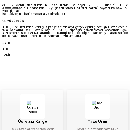
c) Büyükşehir statüsünde bulunan illerde ise değeri 2.000,00 (ikibin) TL ile
3.000,00(üçbin)TL’ arasındaki uyuşmazlıklarda il tüketici hakem heyetlerine başvuru
yapılmaktadır.
İşbu Sözleşme ticari amaçlarla yapılmaktadır.
14. YÜRÜRLÜK
ALICI, Site üzerinden verdiği siparişe ait ödemeyi gerçekleştirdiğinde işbu sözleşmenin
tüm şartlarını kabul etmiş sayılır. SATICI, siparişin gerçekleşmesi öncesinde işbu
sözleşmenin sitede ALICI tarafından okunup kabul edildiğine dair onay alacak şekilde
gerekli yazılımsal düzenlemeleri yapmakla yükümlüdür.
SATICI:
ALICI:
TARİH:
Ücretsiz Kargo
Taze Ürün
1000 üzeri alışverişlerde kargo
Sevdiğiniz tatlarda taze ürün