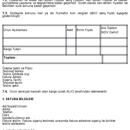
güncelleme yapılana ve değiştirilene kadar geçerlidir. Süreli olarak ilan edilen fiyatlar ise
belirtilen süre sonuna kadar geçerlidir.
7.3.
Sözleşme konusu mal ya da hizmetin tüm vergiler dâhil satış fiyatı aşağıda
gösterilmiştir.
Ara Toplam
Ürün Açıklaması
Adet
Birim Fiyatı
(KDV Dahil)
Kargo Tutarı
Toplam :
Ödeme Şekli ve Planı
Teslimat Adresi
Teslim Edilecek kişi
Fatura Adresi
Sipariş Tarihi
Teslimat tarihi
Teslim şekli
7.4.
Ürün sevkiyat masrafı olan kargo ücreti ALICI tarafından ödenecektir.
8
. FATURA BİLGİLERİ
Ad/Soyad/Unvan
Adres
Telefon
Faks
Eposta/kullanıcı adı
Fatura teslim :Fatura sipariş teslimatı sırasında fatura adresine sipariş ile birlikte
teslim edilecektir.