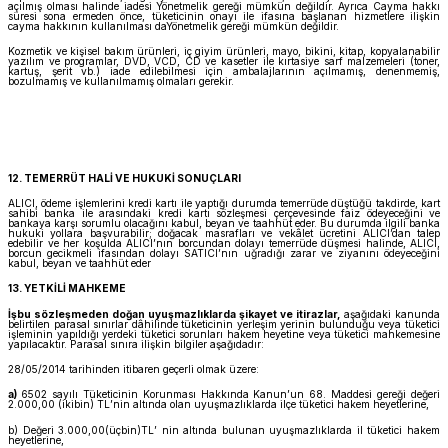
açılmış olması halinde iadesi Yönetmelik gereği mümkün değildir. Ayrıca Cayma hakkı
süresi sona ermeden önce, tüketicinin onayı ile ifasına başlanan hizmetlere ilişkin
cayma hakkının kullanılması daYönetmelik gereği mümkün değildir.
Kozmetik ve kişisel bakım ürünleri, iç giyim ürünleri, mayo, bikini, kitap, kopyalanabilir
yazılım ve programlar, DVD, VCD, CD ve kasetler ile kırtasiye sarf malzemeleri (toner,
kartuş, şerit vb.) iade edilebilmesi için ambalajlarının açılmamış, denenmemiş,
bozulmamış ve kullanılmamış olmaları gerekir.
12. TEMERRÜT HALİ VE HUKUKİ SONUÇLARI
ALICI, ödeme işlemlerini kredi kartı ile yaptığı durumda temerrüde düştüğü takdirde, kart
sahibi banka ile arasındaki kredi kartı sözleşmesi çerçevesinde faiz ödeyeceğini ve
bankaya karşı sorumlu olacağını kabul, beyan ve taahhüt eder. Bu durumda ilgili banka
hukuki yollara başvurabilir; doğacak masrafları ve vekâlet ücretini ALICI’dan talep
edebilir ve her koşulda ALICI’nın borcundan dolayı temerrüde düşmesi halinde, ALICI,
borcun gecikmeli ifasından dolayı SATICI’nın uğradığı zarar ve ziyanını ödeyeceğini
kabul, beyan ve taahhüt eder
13. YETKİLİ MAHKEME
İşbu sözleşmeden doğan uyuşmazlıklarda şikayet ve itirazlar,
aşağıdaki kanunda
belirtilen parasal sınırlar dâhilinde tüketicinin yerleşim yerinin bulunduğu veya tüketici
işleminin yapıldığı yerdeki tüketici sorunları hakem heyetine veya tüketici mahkemesine
yapılacaktır. Parasal sınıra ilişkin bilgiler aşağıdadır:
28/05/2014 tarihinden itibaren geçerli olmak üzere:
a)
6502 sayılı Tüketicinin Korunması Hakkında Kanun’un 68. Maddesi gereği değeri
2.000,00 (ikibin) TL’nin altında olan uyuşmazlıklarda ilçe tüketici hakem heyetlerine,
b) Değeri 3.000,00(üçbin)TL’ nin altında bulunan uyuşmazlıklarda il tüketici hakem
heyetlerine,