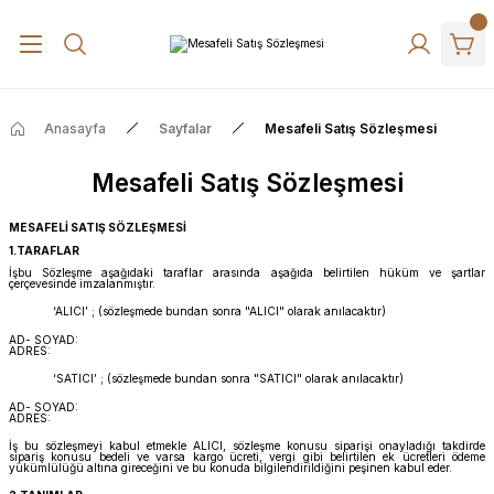
Anasayfa
Sayfalar
Mesafeli Satış Sözleşmesi
Mesafeli Satış Sözleşmesi
MESAFELİ SATIŞ SÖZLEŞMESİ
1.TARAFLAR
İşbu Sözleşme aşağıdaki taraflar arasında aşağıda belirtilen hüküm ve şartlar
çerçevesinde imzalanmıştır.
‘ALICI’ ; (sözleşmede bundan sonra "ALICI" olarak anılacaktır)
AD- SOYAD:
ADRES:
‘SATICI’ ; (sözleşmede bundan sonra "SATICI" olarak anılacaktır)
AD- SOYAD:
ADRES:
İş bu sözleşmeyi kabul etmekle ALICI, sözleşme konusu siparişi onayladığı takdirde
sipariş konusu bedeli ve varsa kargo ücreti, vergi gibi belirtilen ek ücretleri ödeme
yükümlülüğü altına gireceğini ve bu konuda bilgilendirildiğini peşinen kabul eder.