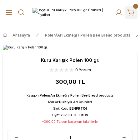
Anasayfa
Polen/Arı Ekmeği / Pollen Bee Bread products
Kuru Karışık Polen 100 gr.
0 Yorum
300,00 TL
Kategori
:
Polen/Arı Ekmeği / Pollen Bee Bread products
Marka
:
Dikbıyık Arı Ürünleri
Stok Kodu
:
BENPRTX4
Fiyat
:
297,03 TL + KDV
*300,00 TL den başlayan taksitlerle!