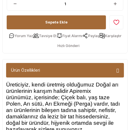
Sepete Ekle
Yorum Yaz
Tavsiye Et
Fiyat Alarmı
Paylaş
Karşılaştır
Hızlı Gönderi
Ürün Özellikleri
Üreticiyiz, kendi üretmiş olduğumuz Doğal arı
ürünlerinin karışım halidir Apiremix
ürünümüz, içerisinde; Çiçek balı, yaş taze
Polen, Arı sütü, Arı Ekmeği (Perga) vardır, tadı
arı ürünlerinin bileşen tadına sahiptir, nefistir,
damaklarınız da leziz bir tat hissedersiniz,
doğal bir üründür, hijyenik ortamda sevgi ile
hazırlayarak sizlere sunuyoruz.