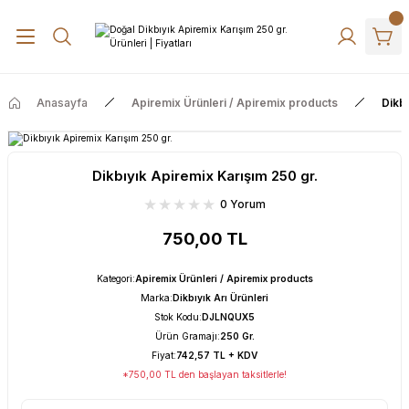
Anasayfa
Apiremix Ürünleri / Apiremix products
Dikbı
Dikbıyık Apiremix Karışım 250 gr.
0 Yorum
750,00 TL
Kategori
:
Apiremix Ürünleri / Apiremix products
Marka
:
Dikbıyık Arı Ürünleri
Stok Kodu
:
DJLNQUX5
Ürün Gramajı
:
250 Gr.
Fiyat
:
742,57 TL + KDV
*750,00 TL den başlayan taksitlerle!